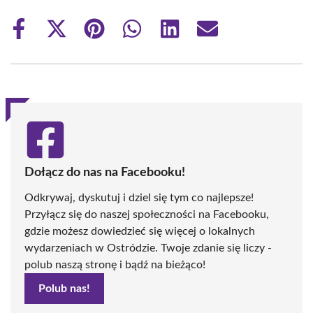
Share
Share
Share
Share
Share
Share
on
on
on
on
on
on
Facebook
X
Pinterest
WhatsApp
LinkedIn
Email
(Twitter)
Dołącz do nas na Facebooku!
Odkrywaj, dyskutuj i dziel się tym co najlepsze!
Przyłącz się do naszej społeczności na Facebooku,
gdzie możesz dowiedzieć się więcej o lokalnych
wydarzeniach w Ostródzie. Twoje zdanie się liczy -
polub naszą stronę i bądź na bieżąco!
Polub nas!