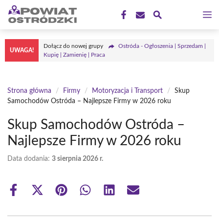
Przejdź
M
do
treści
Dołącz do nowej grupy
Ostróda - Ogłoszenia | Sprzedam |
UWAGA!
Kupię | Zamienię | Praca
Strona główna
/
Firmy
/
Motoryzacja i Transport
/
Skup
Samochodów Ostróda – Najlepsze Firmy w 2026 roku
Skup Samochodów Ostróda –
Najlepsze Firmy w 2026 roku
Data dodania:
3 sierpnia 2026 r.
Share
Share
Share
Share
Share
Share
on
on
on
on
on
on
Facebook
X
Pinterest
WhatsApp
LinkedIn
Email
(Twitter)