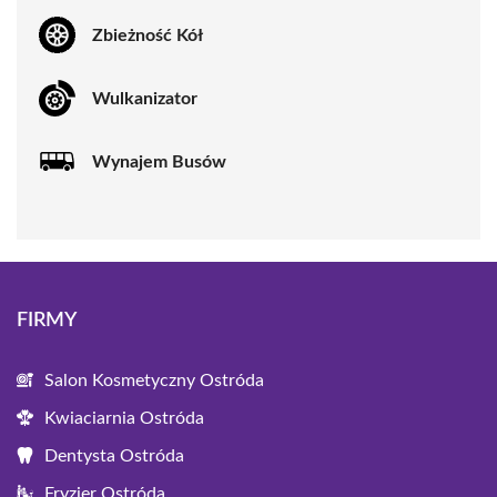
Zbieżność Kół
Wulkanizator
Wynajem Busów
FIRMY
Salon Kosmetyczny Ostróda
Kwiaciarnia Ostróda
Dentysta Ostróda
Fryzjer Ostróda