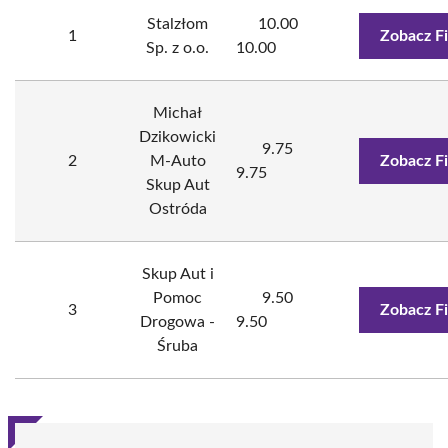
Stalzłom
10.00
1
Zobacz F
Sp. z o.o.
10.00
Michał
Dzikowicki
9.75
2
M-Auto
Zobacz F
9.75
Skup Aut
Ostróda
Skup Aut i
Pomoc
9.50
3
Zobacz F
Drogowa -
9.50
Śruba