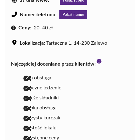
Strona www:
Pokaż stronę
Numer telefonu:
Pokaż numer
Ceny:
20–40 zł
Lokalizacja:
Tartaczna 1, 14-230 Zalewo
Najczęściej doceniane przez klientów:
miła obsługa
smaczne jedzenie
świeże składniki
szybka obsługa
soczysty kurczak
czystość lokalu
przystępne ceny