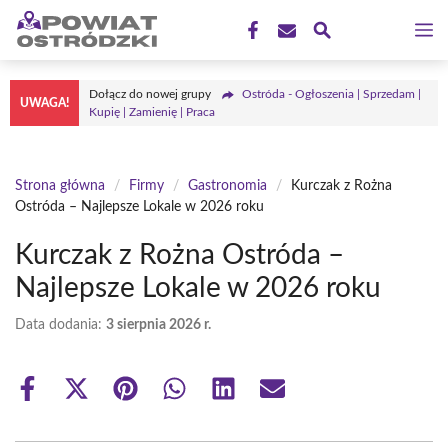
Przejdź
M
do
treści
Dołącz do nowej grupy
Ostróda - Ogłoszenia | Sprzedam |
UWAGA!
Kupię | Zamienię | Praca
Strona główna
/
Firmy
/
Gastronomia
/
Kurczak z Rożna
Ostróda – Najlepsze Lokale w 2026 roku
Kurczak z Rożna Ostróda –
Najlepsze Lokale w 2026 roku
Data dodania:
3 sierpnia 2026 r.
Share
Share
Share
Share
Share
Share
on
on
on
on
on
on
Facebook
X
Pinterest
WhatsApp
LinkedIn
Email
(Twitter)