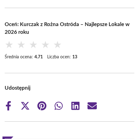
Oceń: Kurczak z Rożna Ostróda – Najlepsze Lokale w
2026 roku
★
★
★
★
★
Średnia ocena:
4.71
Liczba ocen:
13
Udostępnij
Share
Share
Share
Share
Share
Share
on
on
on
on
on
on
Facebook
X
Pinterest
WhatsApp
LinkedIn
Email
(Twitter)