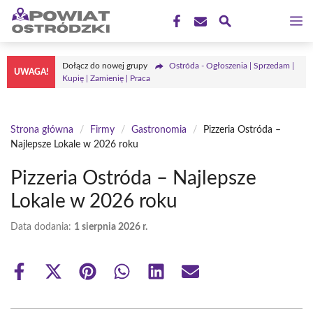
Przejdź
M
do
treści
Dołącz do nowej grupy
Ostróda - Ogłoszenia | Sprzedam |
UWAGA!
Kupię | Zamienię | Praca
Strona główna
/
Firmy
/
Gastronomia
/
Pizzeria Ostróda –
Najlepsze Lokale w 2026 roku
Pizzeria Ostróda – Najlepsze
Lokale w 2026 roku
Data dodania:
1 sierpnia 2026 r.
Share
Share
Share
Share
Share
Share
on
on
on
on
on
on
Facebook
X
Pinterest
WhatsApp
LinkedIn
Email
(Twitter)