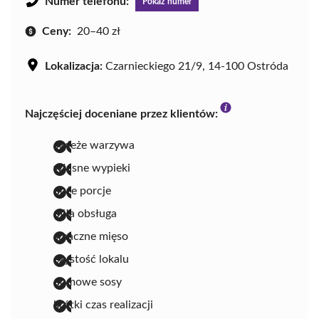
Numer telefonu:
Pokaż numer
Ceny:
20–40 zł
Lokalizacja:
Czarnieckiego 21/9, 14-100 Ostróda
Najczęściej doceniane przez klientów:
świeże warzywa
własne wypieki
duże porcje
miła obsługa
smaczne mięso
czystość lokalu
domowe sosy
krótki czas realizacji