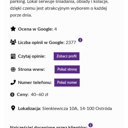
parking. Lokal serwuje śniadania, obiady i kolacje,
dzięki czemu jest atrakcyjnym wyborem o każdej
porze dnia.
Ocena w Google:
4
Liczba opinii w Google:
2377
Czytaj opinie:
Zobacz profil
Strona www:
Pokaż stronę
Numer telefonu:
Pokaż numer
Ceny:
40–60 zł
Lokalizacja:
Sienkiewicza 10A, 14-100 Ostróda
Najczęściej doceniane przez klientów: