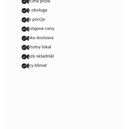
smaczna pizza
miła obsługa
duże porcje
przystępne ceny
szybka dostawa
przytulny lokal
świeże składniki
dobry klimat