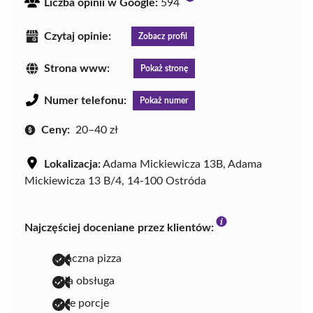
Liczba opinii w Google:
594
Czytaj opinie:
Zobacz profil
Strona www:
Pokaż stronę
Numer telefonu:
Pokaż numer
Ceny:
20–40 zł
Lokalizacja:
Adama Mickiewicza 13B, Adama
Mickiewicza 13 B/4, 14-100 Ostróda
Najczęściej doceniane przez klientów:
smaczna pizza
miła obsługa
duże porcje