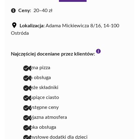
Ceny:
20–40 zł
Lokalizacja:
Adama Mickiewicza 8/16, 14-100
Ostróda
Najczęściej doceniane przez klientów:
pyszna pizza
miła obsługa
świeże składniki
chrupiące ciasto
przystępne ceny
przyjazna atmosfera
szybka obsługa
pomysłowe dodatki dla dzieci