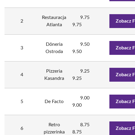
Restauracja
9.75
2
Zobacz F
Atlanta
9.75
Döneria
9.50
3
Zobacz F
Ostroda
9.50
Pizzeria
9.25
4
Zobacz F
Kasandra
9.25
9.00
5
De Facto
Zobacz F
9.00
Retro
8.75
6
Zobacz F
pizzerinka
8.75