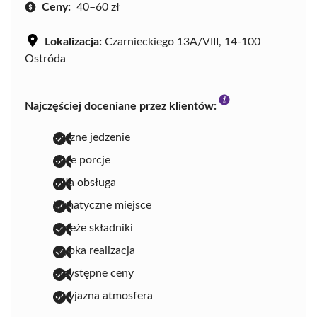
Ceny:
40–60 zł
Lokalizacja:
Czarnieckiego 13A/VIII, 14-100
Ostróda
Najczęściej doceniane przez klientów:
pyszne jedzenie
duże porcje
miła obsługa
klimatyczne miejsce
świeże składniki
szybka realizacja
przystępne ceny
przyjazna atmosfera