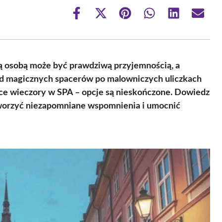
Share
Share
Share
Share
Share
Share
on
on
on
on
on
on
Facebook
X
Pinterest
WhatsApp
LinkedIn
Email
(Twitter)
 osobą może być prawdziwą przyjemnością, a
Od magicznych spacerów po malowniczych uliczkach
jące wieczory w SPA – opcje są nieskończone. Dowiedz
tworzyć niezapomniane wspomnienia i umocnić