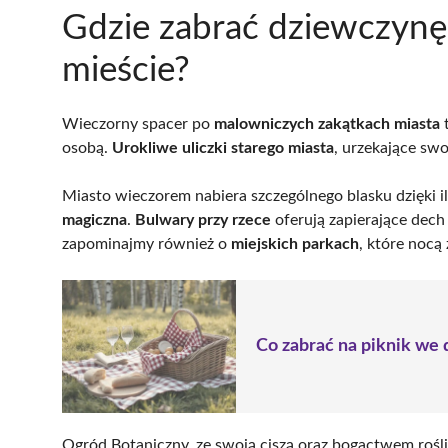
Gdzie zabrać dziewczynę
mieście?
Wieczorny spacer po
malowniczych zakątkach miasta
t
osobą.
Urokliwe uliczki starego miasta
, urzekające swo
Miasto wieczorem nabiera szczególnego blasku dzięki i
magiczna
.
Bulwary przy rzece
oferują zapierające dech
zapominajmy również o
miejskich parkach
, które nocą
Co zabrać na piknik we
Ogród Botaniczny, ze swoją ciszą oraz bogactwem roślin