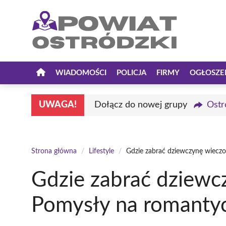
Przejdź
do
treści
WIADOMOŚCI
POLICJA
FIRMY
OGŁOSZE
UWAGA!
Dołącz do nowej grupy
Ostr
Strona główna
/
Lifestyle
/
Gdzie zabrać dziewczynę wiecz
Gdzie zabrać dziewc
Pomysły na romanty