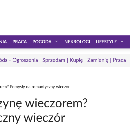
NIA
PRACA
POGODA
NEKROLOGI
LIFESTYLE
óda - Ogłoszenia | Sprzedam | Kupię | Zamienię | Praca
orem? Pomysły na romantyczny wieczór
zynę wieczorem?
czny wieczór