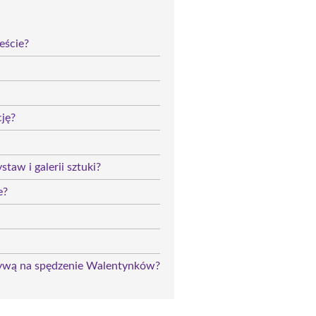
eście?
cję?
taw i galerii sztuki?
e?
tywą na spędzenie Walentynków?