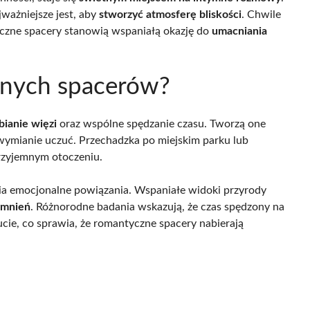
jważniejsze jest, aby
stworzyć atmosferę bliskości
. Chwile
zne spacery stanowią wspaniałą okazję do
umacniania
cznych spacerów?
bianie więzi
oraz wspólne spędzanie czasu. Tworzą one
wymianie uczuć. Przechadzka po miejskim parku lub
przyjemnym otoczeniu.
ia emocjonalne powiązania. Wspaniałe widoki przyrody
omnień
. Różnorodne badania wskazują, że czas spędzony na
ie, co sprawia, że romantyczne spacery nabierają