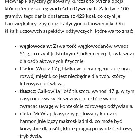
McWrap klasyczny grillowany kurczak to pyszna opcja,
która oferuje szereg
wartości odżywczych
. Zaledwie 100
gramów tego dania dostarcza aż
423 kcal
, co czyni je
bardziej kalorycznym niż tradycyjne odpowiedniki. Oto
kilka kluczowych aspektów odżywczych, które warto znać:
węglowodany
: Zawartość węglowodanów wynosi
51 g, co czyni je istotnym źródłem energii, zwłaszcza
dla osób aktywnych fizycznie,
białko
: Wręcz 17 g białka wspiera regenerację oraz
rozwój mięśni, co jest niezbędne dla tych, którzy
intensywnie ćwiczą,
tłuszcz
: Całkowita ilość tłuszczu wynosi 17 g, w tym
nasycone kwasy tłuszczowe, na które warto
zwracać uwagę w kontekście zdrowego odżywiania,
dieta
: McWrap klasyczny grillowany kurczak
harmonijnie łączy makroskładniki, co może być
korzystne dla osób, które pragną prowadzić zdrowy
tryb życia.