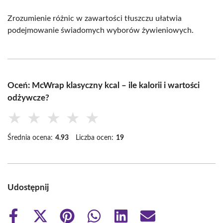
Zrozumienie różnic w zawartości tłuszczu ułatwia
podejmowanie świadomych wyborów żywieniowych.
Oceń: McWrap klasyczny kcal – ile kalorii i wartości
odżywcze?
★
★
★
★
★
Średnia ocena:
4.93
Liczba ocen:
19
Udostępnij
Share
Share
Share
Share
Share
Share