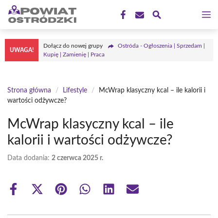
Przejdź
M
do
treści
Dołącz do nowej grupy
Ostróda - Ogłoszenia | Sprzedam |
UWAGA!
Kupię | Zamienię | Praca
Strona główna
/
Lifestyle
/
McWrap klasyczny kcal – ile kalorii i
wartości odżywcze?
McWrap klasyczny kcal – ile
kalorii i wartości odżywcze?
Data dodania:
2 czerwca 2025 r.
Share
Share
Share
Share
Share
Share
on
on
on
on
on
on
Facebook
X
Pinterest
WhatsApp
LinkedIn
Email
(Twitter)