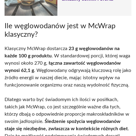
Ile węglowodanów jest w McWrap
klasyczny?
Klasyczny McWrap dostarcza
23 g węglowodanów na
każde 100 g produktu
. W standardowej porcji, której waga
wynosi około 270 g,
łączna zawartość węglowodanów
wynosi 62,1 g
. Węglowodany odgrywają kluczową rolę jako
źródło energii w naszej diecie, mając istotny wpływ na
funkcjonowanie organizmu oraz naszą wydolność fizyczną.
Dlatego warto być świadomym ich ilości w posiłkach,
takich jak McWrap, co jest szczególnie ważne dla tych,
którzy dbają o odpowiednie proporcje makroskładników w
swoim jadłospisie.
Śledzenie spożycia węglowodanów
staje się niezbędne, zwłaszcza w kontekście różnych diet
.
Daje to możliwość podejmowania świadomych decyzji