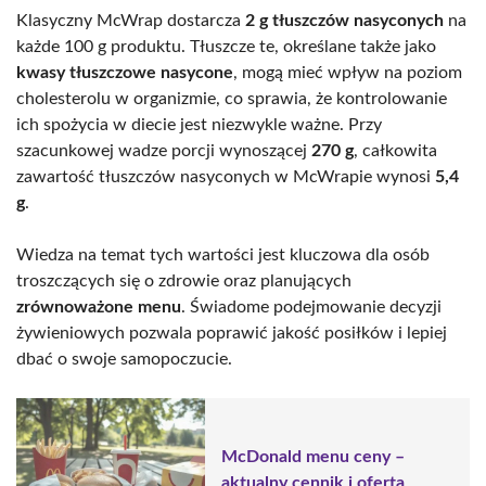
Klasyczny McWrap dostarcza
2 g tłuszczów nasyconych
na
każde 100 g produktu. Tłuszcze te, określane także jako
kwasy tłuszczowe nasycone
, mogą mieć wpływ na poziom
cholesterolu w organizmie, co sprawia, że kontrolowanie
ich spożycia w diecie jest niezwykle ważne. Przy
szacunkowej wadze porcji wynoszącej
270 g
, całkowita
zawartość tłuszczów nasyconych w McWrapie wynosi
5,4
g
.
Wiedza na temat tych wartości jest kluczowa dla osób
troszczących się o zdrowie oraz planujących
zrównoważone menu
. Świadome podejmowanie decyzji
żywieniowych pozwala poprawić jakość posiłków i lepiej
dbać o swoje samopoczucie.
McDonald menu ceny –
aktualny cennik i oferta