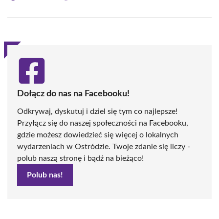
on
on
on
on
on
on
Facebook
X
Pinterest
WhatsApp
LinkedIn
Email
(Twitter)
Dołącz do nas na Facebooku!
Odkrywaj, dyskutuj i dziel się tym co najlepsze!
Przyłącz się do naszej społeczności na Facebooku,
gdzie możesz dowiedzieć się więcej o lokalnych
wydarzeniach w Ostródzie. Twoje zdanie się liczy -
polub naszą stronę i bądź na bieżąco!
Polub nas!