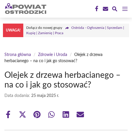
Przejdź
M
do
treści
Dołącz do nowej grupy
Ostróda - Ogłoszenia | Sprzedam |
UWAGA!
Kupię | Zamienię | Praca
Strona główna
/
Zdrowie i Uroda
/
Olejek z drzewa
herbacianego – na co i jak go stosować?
Olejek z drzewa herbacianego –
na co i jak go stosować?
Data dodania:
25 maja 2025 r.
Share
Share
Share
Share
Share
Share
on
on
on
on
on
on
Facebook
X
Pinterest
WhatsApp
LinkedIn
Email
(Twitter)