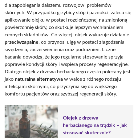
dla zapobiegania dalszemu rozwojowi problemów
skórnych. W przypadku grzybicy stóp i paznokci, zaleca się
aplikowanie olejku w postaci rozcieńczonej na zmienioną
powierzchnię skóry, co skutkuje lepszym wchłanianiem
cennych składników. Co więcej, olejek wykazuje działanie
przeciwzapalne
, co przynosi ulgę w postaci złagodzenia
swędzenia, zaczerwienienia oraz podrażnień. Liczne
badania dowodzą, że jego regularne stosowanie sprzyja
poprawie kondycji skóry i wspiera procesy regeneracyjne.
Dlatego olejek z drzewa herbacianego często polecany jest
jako
naturalna alternatywa
w walce z różnego rodzaju
infekcjami skórnymi, co przyczynia się do większego
komfortu pacjentów oraz szybszej regeneracji skóry.
Olejek z drzewa
herbacianego na trądzik – jak
stosować skutecznie?