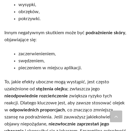
wysypki,
obrzęków,
pokrzywki.
Innym negatywnym skutkiem może być
podrażnienie skóry
,
objawiające się:
zaczerwienieniem,
swędzeniem,
pieczeniem w miejscu aplikacji.
To, jakie efekty uboczne mogą wystąpić, jest często
uzależnione od
stężenia olejku
; zwłaszcza jego
nieodpowiednie rozcieńczenie
zwiększa ryzyko tych
reakcji. Dlatego kluczowe jest, aby zawsze stosować olejek
w
odpowiednich proporcjach
, co znacząco zmniejsza
szansę na podrażnienia. Jeśli zauważysz jakiekolwiek
objawy niepożądane,
niezwłocznie zaprzestań jego
używania
i skonsultuj się z lekarzem. Szczególną ostrożność