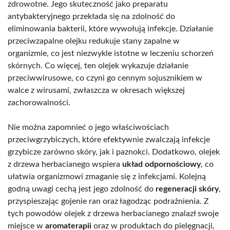
zdrowotne. Jego skuteczność jako preparatu
antybakteryjnego przekłada się na zdolność do
eliminowania bakterii, które wywołują infekcje. Działanie
przeciwzapalne olejku redukuje stany zapalne w
organizmie, co jest niezwykle istotne w leczeniu schorzeń
skórnych. Co więcej, ten olejek wykazuje działanie
przeciwwirusowe, co czyni go cennym sojusznikiem w
walce z wirusami, zwłaszcza w okresach większej
zachorowalności.
Nie można zapomnieć o jego właściwościach
przeciwgrzybiczych, które efektywnie zwalczają infekcje
grzybicze zarówno skóry, jak i paznokci. Dodatkowo, olejek
z drzewa herbacianego wspiera
układ odpornościowy
, co
ułatwia organizmowi zmaganie się z infekcjami. Kolejną
godną uwagi cechą jest jego zdolność do
regeneracji skóry
,
przyspieszając gojenie ran oraz łagodząc podrażnienia. Z
tych powodów olejek z drzewa herbacianego znalazł swoje
miejsce w
aromaterapii
oraz w produktach do pielęgnacji,