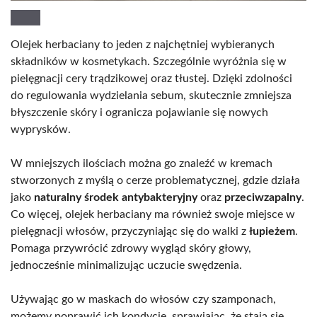
Olejek herbaciany to jeden z najchętniej wybieranych
składników w kosmetykach. Szczególnie wyróżnia się w
pielęgnacji cery trądzikowej oraz tłustej. Dzięki zdolności
do regulowania wydzielania sebum, skutecznie zmniejsza
błyszczenie skóry i ogranicza pojawianie się nowych
wyprysków.
W mniejszych ilościach można go znaleźć w kremach
stworzonych z myślą o cerze problematycznej, gdzie działa
jako
naturalny środek antybakteryjny
oraz
przeciwzapalny
.
Co więcej, olejek herbaciany ma również swoje miejsce w
pielęgnacji włosów, przyczyniając się do walki z
łupieżem
.
Pomaga przywrócić zdrowy wygląd skóry głowy,
jednocześnie minimalizując uczucie swędzenia.
Używając go w maskach do włosów czy szamponach,
możemy poprawić ich kondycję, sprawiając, że stają się