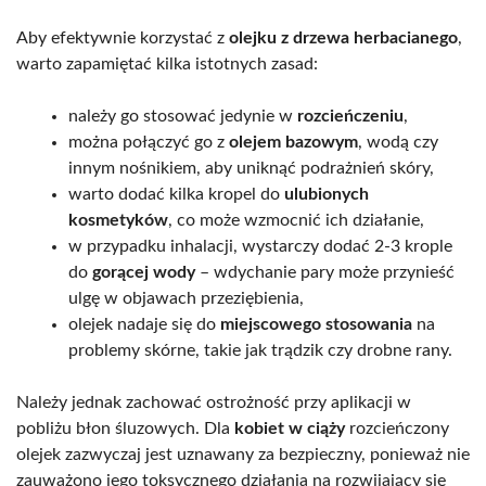
Aby efektywnie korzystać z
olejku z drzewa herbacianego
,
warto zapamiętać kilka istotnych zasad:
należy go stosować jedynie w
rozcieńczeniu
,
można połączyć go z
olejem bazowym
, wodą czy
innym nośnikiem, aby uniknąć podrażnień skóry,
warto dodać kilka kropel do
ulubionych
kosmetyków
, co może wzmocnić ich działanie,
w przypadku inhalacji, wystarczy dodać 2-3 krople
do
gorącej wody
– wdychanie pary może przynieść
ulgę w objawach przeziębienia,
olejek nadaje się do
miejscowego stosowania
na
problemy skórne, takie jak trądzik czy drobne rany.
Należy jednak zachować ostrożność przy aplikacji w
pobliżu błon śluzowych. Dla
kobiet w ciąży
rozcieńczony
olejek zazwyczaj jest uznawany za bezpieczny, ponieważ nie
zauważono jego toksycznego działania na rozwijający się