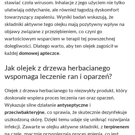
stawiać czoła wirusom. Inhalacje z jego użyciem nie tylko
ułatwiają oddychanie, ale również łagodzą dyskomfort
towarzyszący zapaleniu. Wyniki badań wskazują, że
składniki aktywne tego olejku mają pozytywny wpływ na
objawy związane z przeziębieniem, co czyni go
wartościowym wsparciem w terapii tej powszechnej
dolegliwości. Dlatego warto, aby ten olejek zagościł w
każdej
domowej apteczce
.
Jak olejek z drzewa herbacianego
wspomaga leczenie ran i oparzeń?
Olejek z drzewa herbacianego to niezwykły produkt, który
doskonale wspiera proces leczenia ran oraz oparzeń.
Wykazuje silne działanie
antyseptyczne
i
przeciwbakteryjne
, co sprawia, że skutecznie dezynfekuje
uszkodzoną skórę. Dzięki temu udaje się uniknąć rozwijania
infekcji. Zawarte w olejku aktywne składniki, z
terpinenem
na czele, znacznie przyspieszają proces gojenia, co jest