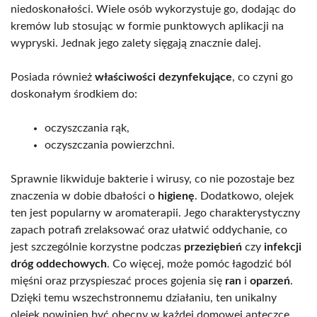
niedoskonałości. Wiele osób wykorzystuje go, dodając do
kremów lub stosując w formie punktowych aplikacji na
wypryski. Jednak jego zalety sięgają znacznie dalej.
Posiada również
właściwości dezynfekujące
, co czyni go
doskonałym środkiem do:
oczyszczania rąk,
oczyszczania powierzchni.
Sprawnie likwiduje bakterie i wirusy, co nie pozostaje bez
znaczenia w dobie dbałości o
higienę
. Dodatkowo, olejek
ten jest popularny w aromaterapii. Jego charakterystyczny
zapach potrafi zrelaksować oraz ułatwić oddychanie, co
jest szczególnie korzystne podczas
przeziębień
czy
infekcji
dróg oddechowych
. Co więcej, może pomóc łagodzić ból
mięśni oraz przyspieszać proces gojenia się
ran
i
oparzeń
.
Dzięki temu wszechstronnemu działaniu, ten unikalny
olejek powinien być obecny w każdej domowej apteczce.