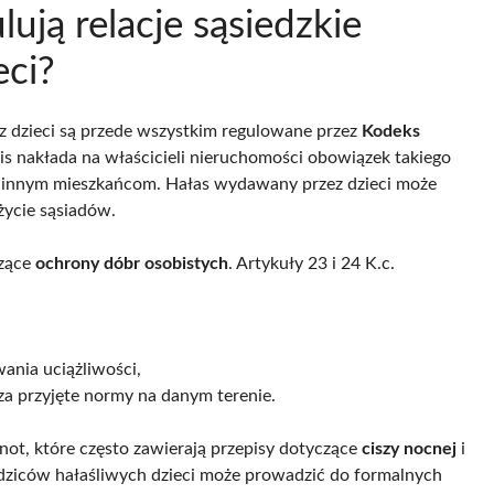
lują relacje sąsiedzkie
eci?
z dzieci są przede wszystkim regulowane przez
Kodeks
pis nakłada na właścicieli nieruchomości obowiązek takiego
oju innym mieszkańcom. Hałas wydawany przez dzieci może
życie sąsiadów.
czące
ochrony dóbr osobistych
. Artykuły 23 i 24 K.c.
ania uciążliwości,
za przyjęte normy na danym terenie.
not, które często zawierają przepisy dotyczące
ciszy nocnej
i
odziców hałaśliwych dzieci może prowadzić do formalnych