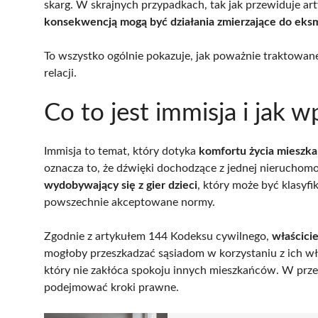
skarg. W skrajnych przypadkach, tak jak przewiduje ar
konsekwencją mogą być działania zmierzające do eksmi
To wszystko ogólnie pokazuje, jak poważnie traktowan
relacji.
Co to jest immisja i jak 
Immisja to temat, który dotyka
komfortu życia mieszk
oznacza to, że dźwięki dochodzące z jednej nierucho
wydobywający się z gier dzieci
, który może być klasyf
powszechnie akceptowane normy.
Zgodnie z artykułem 144 Kodeksu cywilnego,
właścici
mogłoby przeszkadzać sąsiadom w korzystaniu z ich wła
który nie zakłóca spokoju innych mieszkańców. W prz
podejmować kroki prawne.