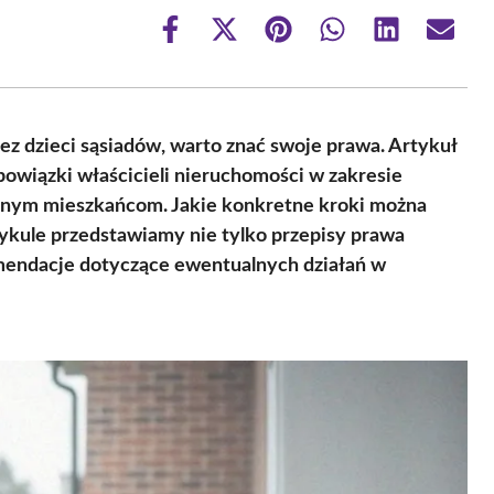
Share
Share
Share
Share
Share
Share
on
on
on
on
on
on
Facebook
X
Pinterest
WhatsApp
LinkedIn
Email
(Twitter)
z dzieci sąsiadów, warto znać swoje prawa. Artykuł
owiązki właścicieli nieruchomości w zakresie
nnym mieszkańcom. Jakie konkretne kroki można
ykule przedstawiamy nie tylko przepisy prawa
omendacje dotyczące ewentualnych działań w