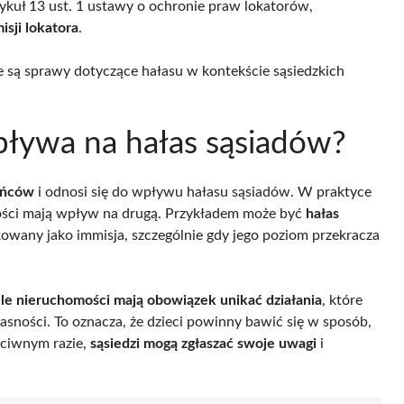
tykuł 13 ust. 1 ustawy o ochronie praw lokatorów,
sji lokatora
.
e są sprawy dotyczące hałasu w kontekście sąsiedzkich
wpływa na hałas sąsiadów?
ańców
i odnosi się do wpływu hałasu sąsiadów. W praktyce
mości mają wpływ na drugą. Przykładem może być
hałas
ikowany jako immisja, szczególnie gdy jego poziom przekracza
ele nieruchomości mają obowiązek unikać działania
, które
sności. To oznacza, że dzieci powinny bawić się w sposób,
eciwnym razie,
sąsiedzi mogą zgłaszać swoje uwagi
i