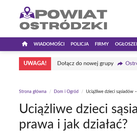
Przejdź
do
treści
WIADOMOŚCI
POLICJA
FIRMY
OGŁOSZE
UWAGA!
Dołącz do nowej grupy
Ostr
Strona główna
/
Dom i Ogród
/
Uciążliwe dzieci sąsiadów –
Uciążliwe dzieci sąs
prawa i jak działać?