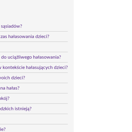
i sąsiadów?
czas hałasowania dzieci?
u do uciążliwego hałasowania?
w kontekście hałasujących dzieci?
oich dzieci?
 na hałas?
okój?
zkich istnieją?
ie?