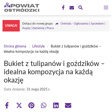
Przejdź
M
do
treści
Dołącz do nowej grupy
Ostróda - Ogłoszenia | Sprzedam |
UWAGA!
Kupię | Zamienię | Praca
Strona główna
/
Lifestyle
/
Bukiet z tulipanów i goździków –
idealna kompozycja na każdą okazję
Bukiet z tulipanów i goździków –
idealna kompozycja na każdą
okazję
Data dodania:
31 maja 2025 r.
Share
Share
Share
Share
Share
Share
on
on
on
on
on
on