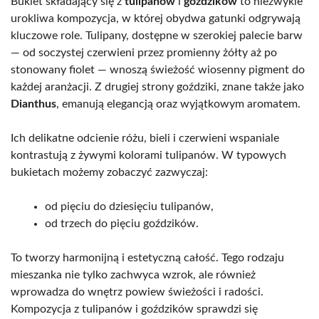
Bukiet składający się z
tulipanów
i
goździków
to niezwykle
urokliwa kompozycja, w której obydwa gatunki odgrywają
kluczowe role. Tulipany, dostępne w szerokiej palecie barw
— od soczystej czerwieni przez promienny żółty aż po
stonowany fiolet — wnoszą świeżość wiosenny pigment do
każdej aranżacji. Z drugiej strony goździki, znane także jako
Dianthus
, emanują elegancją oraz wyjątkowym aromatem.
Ich delikatne odcienie różu, bieli i czerwieni wspaniale
kontrastują z żywymi kolorami tulipanów. W typowych
bukietach możemy zobaczyć zazwyczaj:
od pięciu do dziesięciu tulipanów,
od trzech do pięciu goździków.
To tworzy harmonijną i estetyczną całość. Tego rodzaju
mieszanka nie tylko zachwyca wzrok, ale również
wprowadza do wnętrz powiew świeżości i radości.
Kompozycja z tulipanów i goździków sprawdzi się