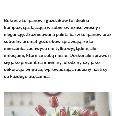
Facebook
X
Pinterest
WhatsApp
LinkedIn
Email
(Twitter)
Bukiet z tulipanów i goździków to idealna
kompozycja, łącząca w sobie świeżość wiosny i
elegancję. Zróżnicowana paleta barw tulipanów oraz
subtelny aromat goździków sprawiają, że ta
mieszanka zachwyca nie tylko wyglądem, ale i
emocjami, które ze sobą niesie. Doskonale sprawdzi
się jako prezent na imieniny, urodziny czy jako
dekoracja wnętrza, wprowadzając radosny nastrój
do każdego otoczenia.