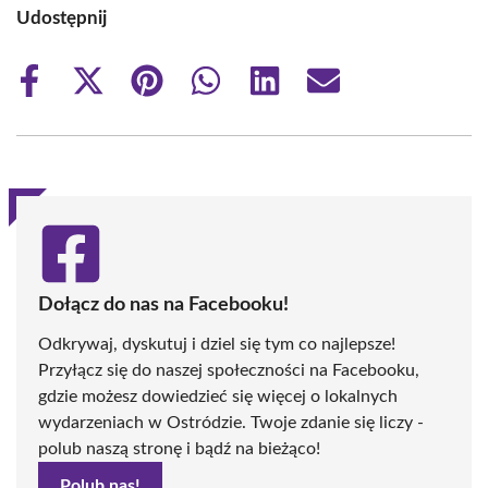
Udostępnij
Share
Share
Share
Share
Share
Share
on
on
on
on
on
on
Facebook
X
Pinterest
WhatsApp
LinkedIn
Email
(Twitter)
Dołącz do nas na Facebooku!
Odkrywaj, dyskutuj i dziel się tym co najlepsze!
Przyłącz się do naszej społeczności na Facebooku,
gdzie możesz dowiedzieć się więcej o lokalnych
wydarzeniach w Ostródzie. Twoje zdanie się liczy -
polub naszą stronę i bądź na bieżąco!
Polub nas!