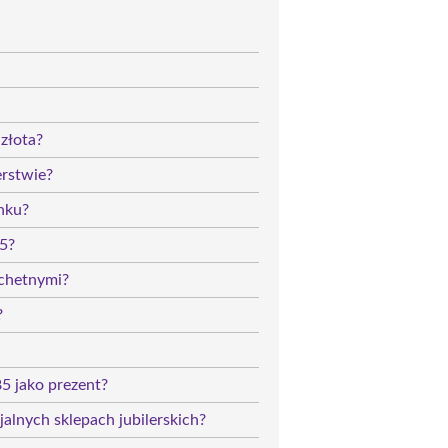
złota?
erstwie?
nku?
85?
achetnymi?
?
85 jako prezent?
alnych sklepach jubilerskich?