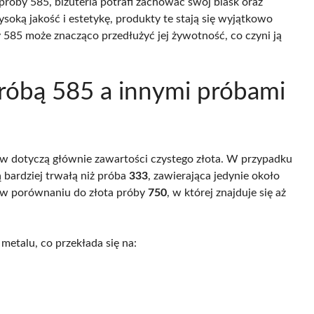
u próby 585, biżuteria potrafi zachować swój blask oraz
wysoką jakość i estetykę, produkty te stają się wyjątkowo
y 585 może znacząco przedłużyć jej żywotność, co czyni ją
próbą 585 a innymi próbami
w dotyczą głównie zawartości czystego złota. W przypadku
ą bardziej trwałą niż próba
333
, zawierająca jedynie około
a w porównaniu do złota próby
750
, w której znajduje się aż
metalu, co przekłada się na: