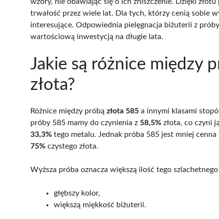
wzory, nie obawiając się o ich zniszczenie. Dzięki złot
trwałość przez wiele lat. Dla tych, którzy cenią sobie 
interesujące. Odpowiednia pielęgnacja biżuterii z prób
wartościową inwestycją na długie lata.
Jakie są różnice między 
złota?
Różnice między próbą
złota 585
a innymi klasami stopó
próby 585 mamy do czynienia z
58,5%
złota, co czyni j
33,3%
tego metalu. Jednak próba 585 jest mniej cenn
75%
czystego złota.
Wyższa próba oznacza większą ilość tego szlachetnego 
głębszy kolor,
większą miękkość biżuterii.