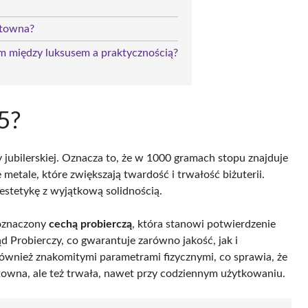
ektowna?
em między luksusem a praktycznością?
85?
 jubilerskiej. Oznacza to, że w 1000 gramach stopu znajduje
metale, które zwiększają twardość i trwałość biżuterii.
 estetykę z wyjątkową solidnością.
 oznaczony
cechą probierczą
, która stanowi potwierdzenie
ąd Probierczy, co gwarantuje zarówno jakość, jak i
ównież znakomitymi parametrami fizycznymi, co sprawia, że
ektowna, ale też trwała, nawet przy codziennym użytkowaniu.