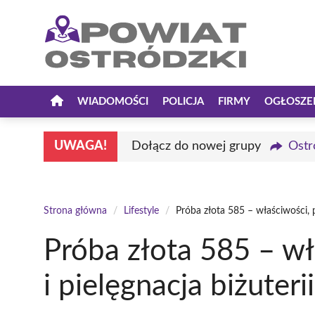
Przejdź
do
treści
WIADOMOŚCI
POLICJA
FIRMY
OGŁOSZE
UWAGA!
Dołącz do nowej grupy
Ostr
Strona główna
/
Lifestyle
/
Próba złota 585 – właściwości, p
Próba złota 585 – wł
i pielęgnacja biżuterii