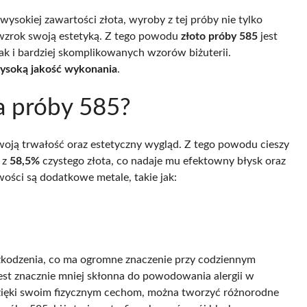
 wysokiej zawartości złota, wyroby z tej próby nie tylko
ą wzrok swoją estetyką. Z tego powodu
złoto próby 585
jest
k i bardziej skomplikowanych wzorów biżuterii.
wysoką jakość wykonania
.
ta próby 585?
woją trwałość oraz estetyczny wygląd. Z tego powodu cieszy
ę z
58,5%
czystego złota, co nadaje mu efektowny błysk oraz
ści są dodatkowe metale, takie jak:
szkodzenia, co ma ogromne znaczenie przy codziennym
jest znacznie mniej skłonna do powodowania alergii w
zięki swoim fizycznym cechom, można tworzyć różnorodne