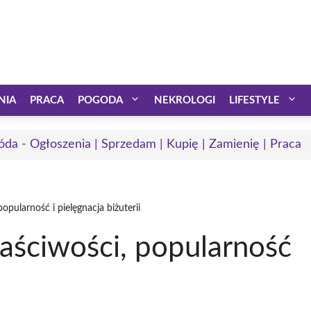
NIA
PRACA
POGODA
NEKROLOGI
LIFESTYLE
óda - Ogłoszenia | Sprzedam | Kupię | Zamienię | Praca
opularność i pielęgnacja biżuterii
aściwości, popularność