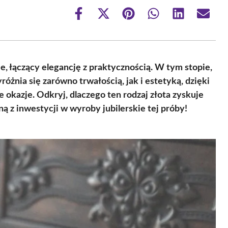
Share
Share
Share
Share
Share
Share
on
on
on
on
on
on
Facebook
X
Pinterest
WhatsApp
LinkedIn
Email
(Twitter)
e, łączący elegancję z praktycznością. W tym stopie,
różnia się zarówno trwałością, jak i estetyką, dzięki
 okazje. Odkryj, dlaczego ten rodzaj złota zyskuje
ą z inwestycji w wyroby jubilerskie tej próby!