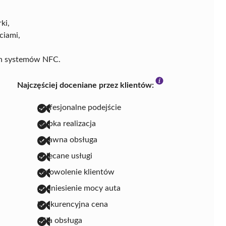
ki,
ciami,
,
ch systemów NFC.
Najczęściej doceniane przez klientów:
profesjonalne podejście
szybka realizacja
sprawna obsługa
polecane usługi
zadowolenie klientów
podniesienie mocy auta
konkurencyjna cena
miła obsługa