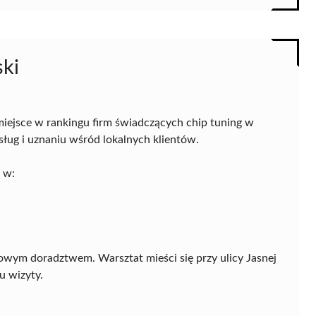
ki
miejsce w rankingu firm świadczących chip tuning w
sług i uznaniu wśród lokalnych klientów.
ż w:
howym doradztwem. Warsztat mieści się przy ulicy Jasnej
u wizyty.