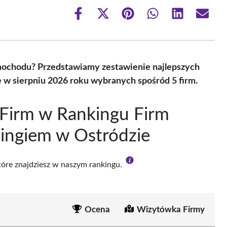
Share
Share
Share
Share
Share
Share
on
on
on
on
on
on
Facebook
X
Pinterest
WhatsApp
LinkedIn
Email
(Twitter)
amochodu? Przedstawiamy zestawienie najlepszych
e w sierpniu 2026 roku wybranych spośród 5 firm.
Firm w Rankingu Firm
ningiem w Ostródzie
które znajdziesz w naszym rankingu.
Ocena
Wizytówka Firmy