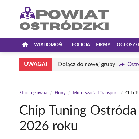
Przejdź
do
treści
WIADOMOŚCI
POLICJA
FIRMY
OGŁOSZE
UWAGA!
Dołącz do nowej grupy
Ostr
Strona główna
/
Firmy
/
Motoryzacja i Transport
/
Chip T
Chip Tuning Ostróda
2026 roku