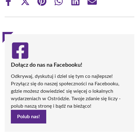
Share
Share
Share
Share
Share
Share
on
on
on
on
on
on
Facebook
X
Pinterest
WhatsApp
LinkedIn
Email
(Twitter)
Dołącz do nas na Facebooku!
Odkrywaj, dyskutuj i dziel się tym co najlepsze!
Przyłącz się do naszej społeczności na Facebooku,
gdzie możesz dowiedzieć się więcej o lokalnych
wydarzeniach w Ostródzie. Twoje zdanie się liczy -
polub naszą stronę i bądź na bieżąco!
Polub nas!