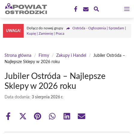
Przejdź
M
do
treści
Dołącz do nowej grupy
Ostróda - Ogłoszenia | Sprzedam |
UWAGA!
Kupię | Zamienię | Praca
Strona główna
/
Firmy
/
Zakupy i Handel
/
Jubiler Ostróda –
Najlepsze Sklepy w 2026 roku
Jubiler Ostróda – Najlepsze
Sklepy w 2026 roku
Data dodania:
3 sierpnia 2026 r.
Share
Share
Share
Share
Share
Share
on
on
on
on
on
on
Facebook
X
Pinterest
WhatsApp
LinkedIn
Email
(Twitter)