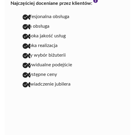
Najczęściej doceniane przez klientów:
profesjonalna obsługa
miła obsługa
wysoka jakość usług
szybka realizacja
duży wybór biżuterii
indywidualne podejście
przystępne ceny
doświadczenie jubilera