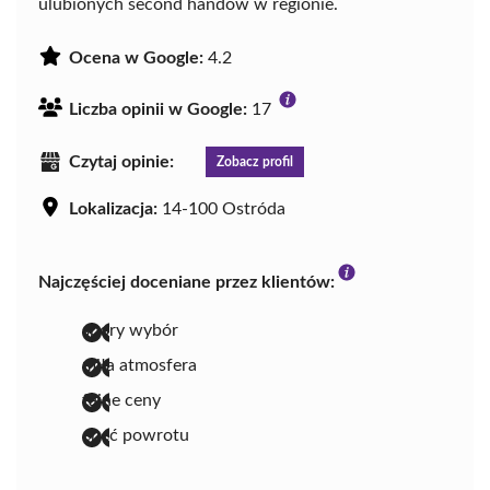
ulubionych second handów w regionie.
Ocena w Google:
4.2
Liczba opinii w Google:
17
Czytaj opinie:
Zobacz profil
Lokalizacja:
14-100 Ostróda
Najczęściej doceniane przez klientów:
spory wybór
miła atmosfera
fajne ceny
chęć powrotu