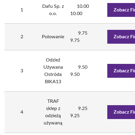
Dafu Sp. z
10.00
1
Zobacz F
o.o.
10.00
9.75
2
Polowanie
Zobacz F
9.75
Odzież
Używana
9.50
3
Zobacz F
Ostróda
9.50
BIKA13
TRAF
sklep z
9.25
4
Zobacz F
odzieżą
9.25
używaną