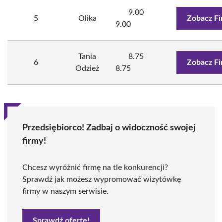
9.00
5
Olika
Zobacz F
9.00
Tania
8.75
6
Zobacz F
Odzież
8.75
Przedsiębiorco! Zadbaj o widoczność swojej
firmy!
Chcesz wyróżnić firmę na tle konkurencji?
Sprawdź jak możesz wypromować wizytówkę
firmy w naszym serwisie.
Sprawdź ofertę!