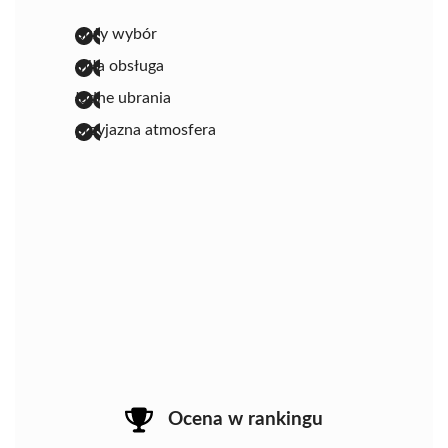
duży wybór
miła obsługa
ładne ubrania
przyjazna atmosfera
Ocena w rankingu