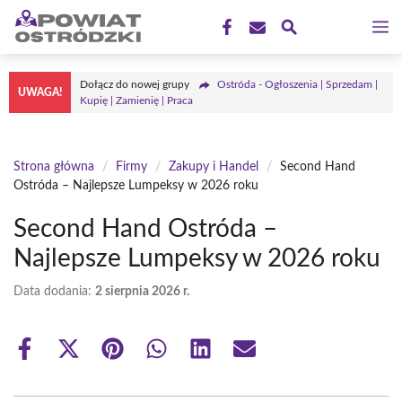
Przejdź
M
do
treści
Dołącz do nowej grupy
Ostróda - Ogłoszenia | Sprzedam |
UWAGA!
Kupię | Zamienię | Praca
Strona główna
/
Firmy
/
Zakupy i Handel
/
Second Hand
Ostróda – Najlepsze Lumpeksy w 2026 roku
Second Hand Ostróda –
Najlepsze Lumpeksy w 2026 roku
Data dodania:
2 sierpnia 2026 r.
Share
Share
Share
Share
Share
Share
on
on
on
on
on
on
Facebook
X
Pinterest
WhatsApp
LinkedIn
Email
(Twitter)