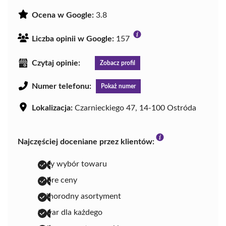
Ocena w Google:
3.8
Liczba opinii w Google:
157
Czytaj opinie:
Zobacz profil
Numer telefonu:
Pokaż numer
Lokalizacja:
Czarnieckiego 47, 14-100 Ostróda
Najczęściej doceniane przez klientów:
duży wybór towaru
dobre ceny
różnorodny asortyment
towar dla każdego