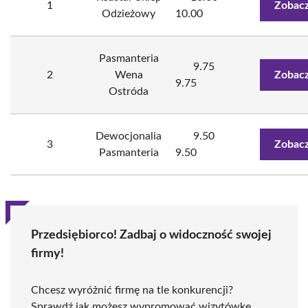
1
Zobacz
Odzieżowy
10.00
Pasmanteria
9.75
2
Wena
Zobacz
9.75
Ostróda
Dewocjonalia
9.50
3
Zobacz
Pasmanteria
9.50
Przedsiębiorco! Zadbaj o widoczność swojej
firmy!
Chcesz wyróżnić firmę na tle konkurencji?
Sprawdź jak możesz wypromować wizytówkę