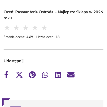
Oceń: Pasmanteria Ostróda – Najlepsze Sklepy w 2026
roku
★
★
★
★
★
Średnia ocena:
4.69
Liczba ocen:
18
Udostępnij
Share
Share
Share
Share
Share
Share
on
on
on
on
on
on
Facebook
X
Pinterest
WhatsApp
LinkedIn
Email
(Twitter)