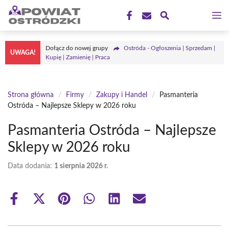
Przejdź
M
do
treści
Dołącz do nowej grupy
Ostróda - Ogłoszenia | Sprzedam |
UWAGA!
Kupię | Zamienię | Praca
Strona główna
/
Firmy
/
Zakupy i Handel
/
Pasmanteria
Ostróda – Najlepsze Sklepy w 2026 roku
Pasmanteria Ostróda – Najlepsze
Sklepy w 2026 roku
Data dodania:
1 sierpnia 2026 r.
Share
Share
Share
Share
Share
Share
on
on
on
on
on
on
Facebook
X
Pinterest
WhatsApp
LinkedIn
Email
(Twitter)