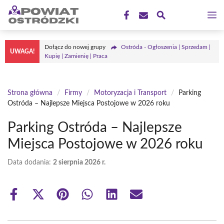
Przejdź
M
do
treści
Dołącz do nowej grupy
Ostróda - Ogłoszenia | Sprzedam |
UWAGA!
Kupię | Zamienię | Praca
Strona główna
/
Firmy
/
Motoryzacja i Transport
/
Parking
Ostróda – Najlepsze Miejsca Postojowe w 2026 roku
Parking Ostróda – Najlepsze
Miejsca Postojowe w 2026 roku
Data dodania:
2 sierpnia 2026 r.
Share
Share
Share
Share
Share
Share
on
on
on
on
on
on
Facebook
X
Pinterest
WhatsApp
LinkedIn
Email
(Twitter)