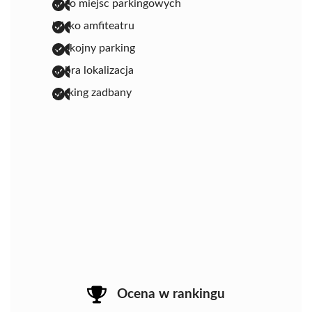
dużo miejsc parkingowych
blisko amfiteatru
spokojny parking
dobra lokalizacja
parking zadbany
Ocena w rankingu