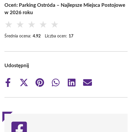
Oceń: Parking Ostróda – Najlepsze Miejsca Postojowe
w 2026 roku
★
★
★
★
★
Średnia ocena:
4.92
Liczba ocen:
17
Udostępnij
Share
Share
Share
Share
Share
Share
on
on
on
on
on
on
Facebook
X
Pinterest
WhatsApp
LinkedIn
Email
(Twitter)