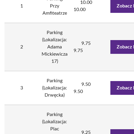
10.00
1
Przy
Zobacz 
10.00
Amfiteatrze
Parking
(Lokalizacja:
9.75
2
Adama
Zobacz 
9.75
Mickiewicza
17)
Parking
9.50
3
(Lokalizacja:
Zobacz 
9.50
Drwęcka)
Parking
(Lokalizacja:
Plac
9.25