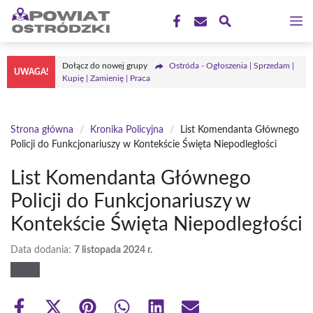
Przejdź
M
do
treści
Dołącz do nowej grupy
Ostróda - Ogłoszenia | Sprzedam |
UWAGA!
Kupię | Zamienię | Praca
Strona główna
/
Kronika Policyjna
/
List Komendanta Głównego
Policji do Funkcjonariuszy w Kontekście Święta Niepodległości
List Komendanta Głównego
Policji do Funkcjonariuszy w
Kontekście Święta Niepodległości
Data dodania:
7 listopada 2024 r.
Share
Share
Share
Share
Share
Share