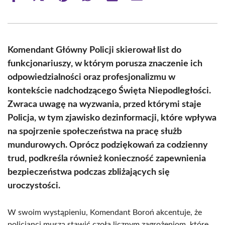
on
on
on
on
on
on
Facebook
X
Pinterest
WhatsApp
LinkedIn
Email
(Twitter)
Komendant Główny Policji skierował list do
funkcjonariuszy, w którym porusza znaczenie ich
odpowiedzialności oraz profesjonalizmu w
kontekście nadchodzącego Święta Niepodległości.
Zwraca uwagę na wyzwania, przed którymi staje
Policja, w tym zjawisko dezinformacji, które wpływa
na spojrzenie społeczeństwa na pracę służb
mundurowych. Oprócz podziękowań za codzienny
trud, podkreśla również konieczność zapewnienia
bezpieczeństwa podczas zbliżających się
uroczystości.
W swoim wystąpieniu, Komendant Boroń akcentuje, że
policjanci muszą stawić czoła licznym zagrożeniom, które