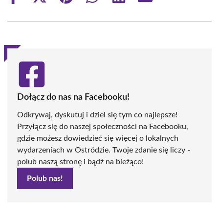
on
on
on
on
on
on
Facebook
X
Pinterest
WhatsApp
LinkedIn
Email
(Twitter)
Dołącz do nas na Facebooku!
Odkrywaj, dyskutuj i dziel się tym co najlepsze!
Przyłącz się do naszej społeczności na Facebooku,
gdzie możesz dowiedzieć się więcej o lokalnych
wydarzeniach w Ostródzie. Twoje zdanie się liczy -
polub naszą stronę i bądź na bieżąco!
Polub nas!