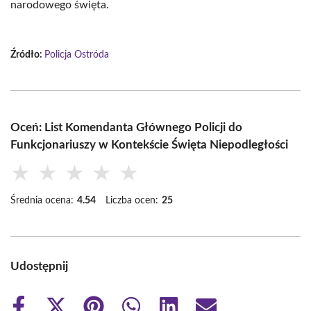
narodowego święta.
Źródło:
Policja Ostróda
Oceń: List Komendanta Głównego Policji do
Funkcjonariuszy w Kontekście Święta Niepodległości
★
★
★
★
★
Średnia ocena:
4.54
Liczba ocen:
25
Udostępnij
Share
Share
Share
Share
Share
Share