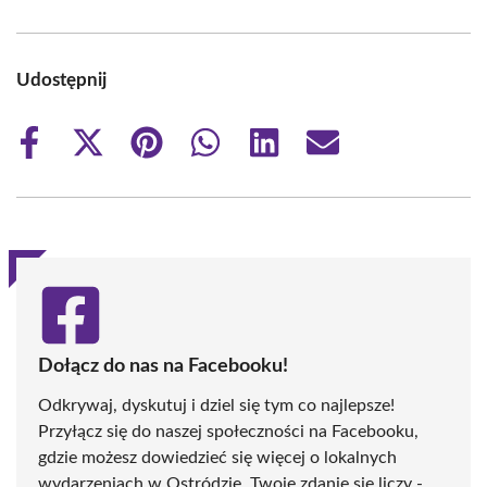
Udostępnij
Share
Share
Share
Share
Share
Share
on
on
on
on
on
on
Facebook
X
Pinterest
WhatsApp
LinkedIn
Email
(Twitter)
Dołącz do nas na Facebooku!
Odkrywaj, dyskutuj i dziel się tym co najlepsze!
Przyłącz się do naszej społeczności na Facebooku,
gdzie możesz dowiedzieć się więcej o lokalnych
wydarzeniach w Ostródzie. Twoje zdanie się liczy -