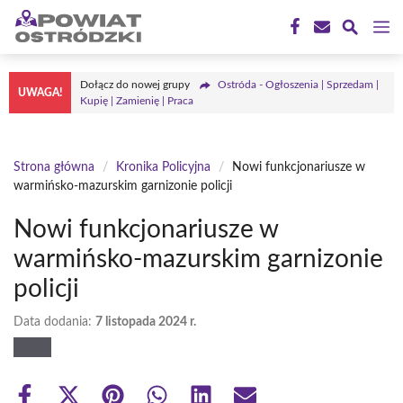
Przejdź
M
do
treści
Dołącz do nowej grupy
Ostróda - Ogłoszenia | Sprzedam |
UWAGA!
Kupię | Zamienię | Praca
Strona główna
/
Kronika Policyjna
/
Nowi funkcjonariusze w
warmińsko-mazurskim garnizonie policji
Nowi funkcjonariusze w
warmińsko-mazurskim garnizonie
policji
Data dodania:
7 listopada 2024 r.
Share
Share
Share
Share
Share
Share