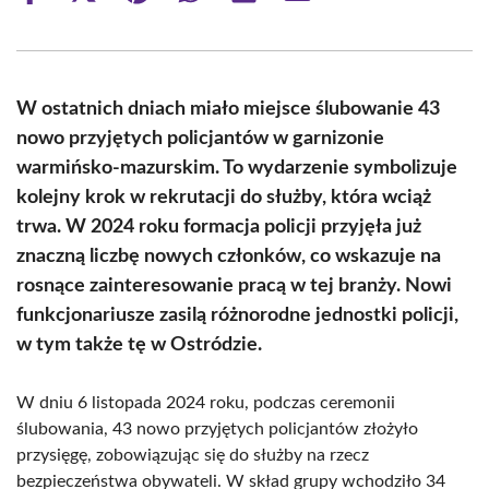
on
on
on
on
on
on
Facebook
X
Pinterest
WhatsApp
LinkedIn
Email
(Twitter)
W ostatnich dniach miało miejsce ślubowanie 43
nowo przyjętych policjantów w garnizonie
warmińsko-mazurskim. To wydarzenie symbolizuje
kolejny krok w rekrutacji do służby, która wciąż
trwa. W 2024 roku formacja policji przyjęła już
znaczną liczbę nowych członków, co wskazuje na
rosnące zainteresowanie pracą w tej branży. Nowi
funkcjonariusze zasilą różnorodne jednostki policji,
w tym także tę w Ostródzie.
W dniu 6 listopada 2024 roku, podczas ceremonii
ślubowania, 43 nowo przyjętych policjantów złożyło
przysięgę, zobowiązując się do służby na rzecz
bezpieczeństwa obywateli. W skład grupy wchodziło 34