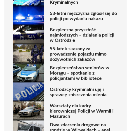
Kryminalnych
53-letni mężczyzna zgłosił się do
policji po wydaniu nakazu
Bezpieczna przyszłość
najmłodszych – działania policji
w Ostródzie
55-latek skazany za
prowadzenie pojazdu mimo
dożywotnich zakazów
Bezpieczeństwo seniorów w
Morągu – spotkanie z
policjantami w bibliotece
Ostródzcy kryminalni ujęli
sprawcę zniszczenia mienia
Warsztaty dla kadry
kierowniczej Policji w Warmii i
Mazurach
Dwa zdarzenia drogowe na
rondzie w Wirwajdach – apel