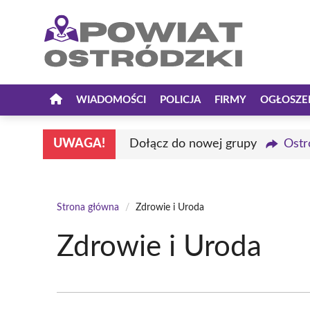
Przejdź
do
treści
WIADOMOŚCI
POLICJA
FIRMY
OGŁOSZE
UWAGA!
Dołącz do nowej grupy
Ostr
Strona główna
/
Zdrowie i Uroda
Zdrowie i Uroda