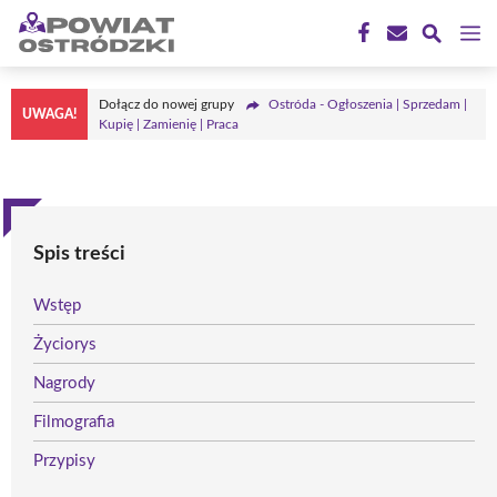
Przejdź
M
do
treści
Dołącz do nowej grupy
Ostróda - Ogłoszenia | Sprzedam |
UWAGA!
Kupię | Zamienię | Praca
Spis treści
Wstęp
Życiorys
Nagrody
Filmografia
Przypisy