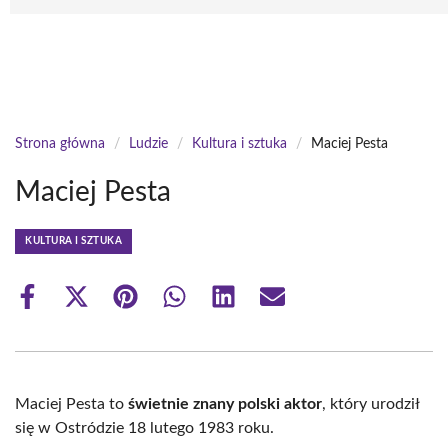
Strona główna
/
Ludzie
/
Kultura i sztuka
/
Maciej Pesta
Maciej Pesta
KULTURA I SZTUKA
Share
Share
Share
Share
Share
Share
on
on
on
on
on
on
Facebook
X
Pinterest
WhatsApp
LinkedIn
Email
(Twitter)
Maciej Pesta to
świetnie znany polski aktor
, który urodził
się w Ostródzie 18 lutego 1983 roku.